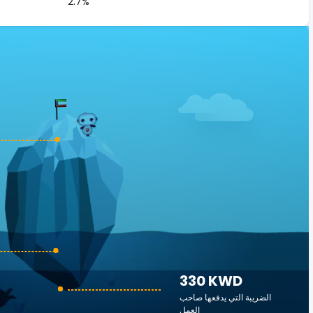
2.7%
330 KWD
الضريبة التي يدفعها صاحب
العمل