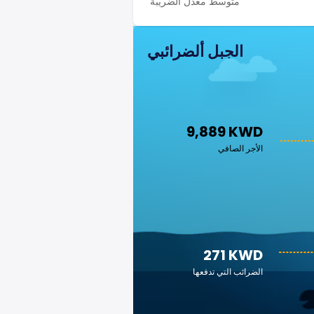
متوسط معدل الضريبة
الجبل ألضرائبي
9,889 KWD
الأجر الصافي
271 KWD
الضرائب التي تدفعها