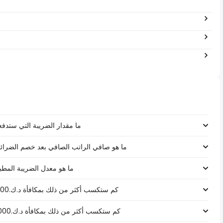
ما مقدار الضريبة التي ستدفعها على راتب د
ما هو صافي الراتب الصافي بعد خصم الضرائب لـ د.ك.‏١٢١٬٩٢٠ ‏ في ال
ما هو معدل الضريبة المطبق على راتب د
كم ستكسب أكثر من ذلك بمكافأة د.ك.1000 على راتب د.ك.‏١٢١٬٩٢٠ ‏ في الكويت؟
كم ستكسب أكثر من ذلك بمكافأة د.ك.5000 على راتب د.ك.‏١٢١٬٩٢٠ ‏ في الكويت؟