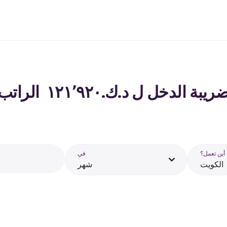
ل ل د.ك.‏١٢١٬٩٢٠ ‏ الراتب في الكويت - 2026
أين تعمل؟
في
الكويت
شهر