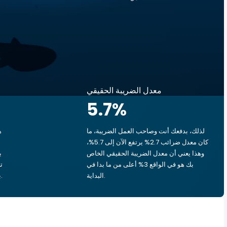
معدل الضريبة الحقيقي
5.7
%
لذلك، بدفعك أنت وصاحب العمل الضريبة، ما
ه
كان معدل ضرائب 2.7% يرتفع الآن إلى 5.7%،
وهذا يعني أن معدل الضريبة الحقيقي الخاص
بك هو في الواقع 3% أعلى من ما بدا في
البداية.
بشق الأنفس، يذهب ‏٠٫٥٩ د.ك.‏ إلى الحكومة.