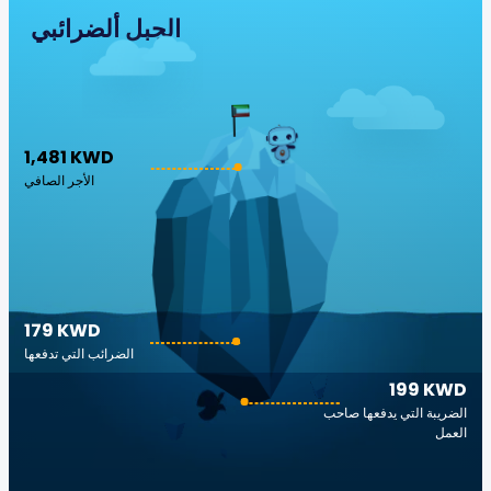
الجبل ألضرائبي
1,481 KWD
الأجر الصافي
179 KWD
الضرائب التي تدفعها
199 KWD
الضريبة التي يدفعها صاحب
العمل