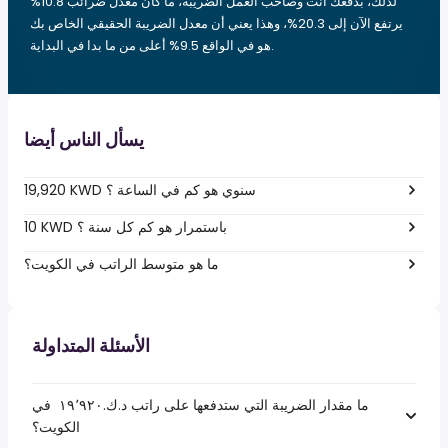
لذلك، بدفعك أنت وصاحب العمل الضريبة، ما كان معدل ضرائب 10.8%
يرتفع الآن إلى 20.3%، وهذا يعني أن معدل الضريبة الحقيقي الخاص بك
هو في الواقع 9.5% أعلى من ما بدا في البداية.
يسأل الناس أيضا
19,920 KWD سنوي هو كم في الساعة ؟
10 KWD باستمرار هو كم كل سنة ؟
ما هو متوسط الراتب في الكويت؟
الأسئلة المتداولة
ما مقدار الضريبة التي ستدفعها على راتب د.ك.‏١٩٬٩٢٠ ‏ في
الكويت؟