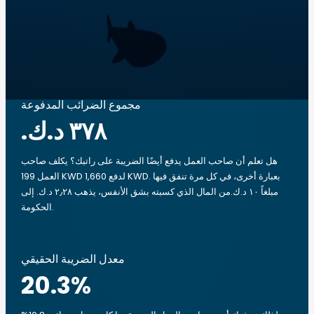
مجموع الضرائب المدفوعة
هل تعلم أن صاحب العمل يدفع أيضًا الضريبة على راتبك؟ يكلف صاحب
العمل 199 KWD لدفع 1,660 KWD. بعبارة أخرى، في كل مرة تنفق فيها
مبلغاً ‏١٠ د.ك.‏من المال الذي كسبته بشق الأنفس، يذهب ‏٢٫٢٨ د.ك.‏ إلى
الحكومة.
معدل الضريبة الحقيقي
20.3
%