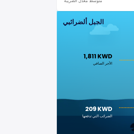
متوسط معدل الضريبة
الجبل ألضرائبي
1,811 KWD
الأجر الصافي
209 KWD
الضرائب التي تدفعها