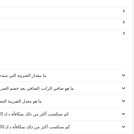
ما مقدار الضريبة التي ستدفعها على رات
ما هو صافي الراتب الصافي بعد خصم الضرائب لـ د.ك.‏٢٤٬٢٤٠ ‏ في 
ما هو معدل الضريبة المطبق على رات
كم ستكسب أكثر من ذلك بمكافأة د.ك.1000 على راتب د.ك.‏٢٤٬٢٤٠ ‏ في الكويت؟
كم ستكسب أكثر من ذلك بمكافأة د.ك.5000 على راتب د.ك.‏٢٤٬٢٤٠ ‏ في الكويت؟