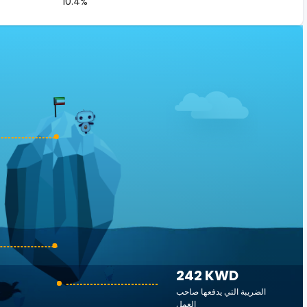
10.4%
242 KWD
الضريبة التي يدفعها صاحب
العمل