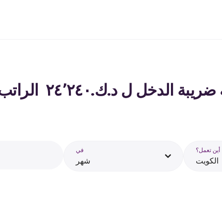
لدخل ل د.ك.‏٢٤٬٢٤٠ ‏ الراتب في الكويت - 2026
أين تعمل؟
في
الكويت
شهر