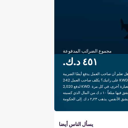
مجموع الضرائب المدفوعة
ل تعلم أن صاحب العمل يدفع أيضًا الضريبة
على راتبك؟ يكلف صاحب العمل 242 KWD
لدفع 2,020 KWD. بعبارة أخرى، في كل مرة
تنفق فيها مبلغاً ‏١٠ د.ك.‏من المال الذي كسبته
يسأل الناس أيضا