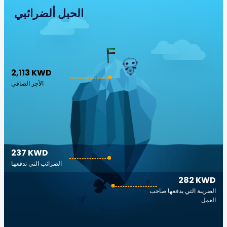
الجبل ألضرائبي
2,113 KWD
الأجر الصافي
237 KWD
الضرائب التي تدفعها
282 KWD
الضريبة التي يدفعها صاحب
العمل