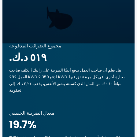
مجموع الضرائب المدفوعة
هل تعلم أن صاحب العمل يدفع أيضًا الضريبة على راتبك؟ يكلف صاحب
العمل 282 KWD لدفع 2,350 KWD. بعبارة أخرى، في كل مرة تنفق فيها
مبلغاً ‏١٠ د.ك.‏من المال الذي كسبته بشق الأنفس، يذهب ‏٢٫٢١ د.ك.‏ إلى
الحكومة.
معدل الضريبة الحقيقي
19.7
%