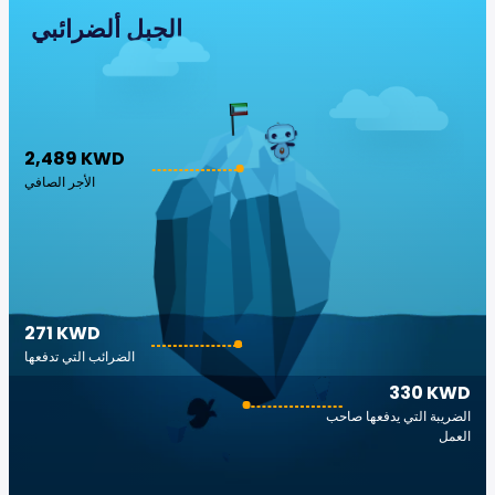
الجبل ألضرائبي
2,489 KWD
الأجر الصافي
271 KWD
الضرائب التي تدفعها
330 KWD
الضريبة التي يدفعها صاحب
العمل