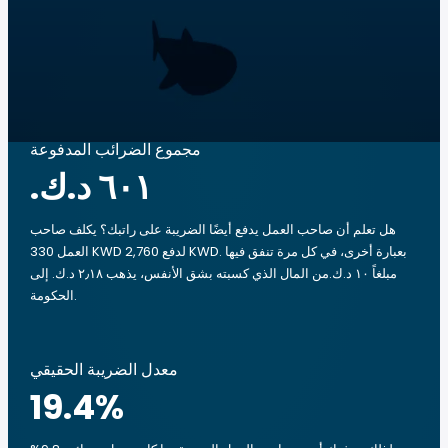
مجموع الضرائب المدفوعة
هل تعلم أن صاحب العمل يدفع أيضًا الضريبة على راتبك؟ يكلف صاحب
العمل 330 KWD لدفع 2,760 KWD. بعبارة أخرى، في كل مرة تنفق فيها
مبلغاً ‏١٠ د.ك.‏من المال الذي كسبته بشق الأنفس، يذهب ‏٢٫١٨ د.ك.‏ إلى
الحكومة.
معدل الضريبة الحقيقي
19.4
%