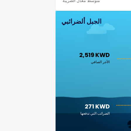
متوسط معدل الضريبة
الجبل ألضرائبي
2,519 KWD
الأجر الصافي
271 KWD
الضرائب التي تدفعها