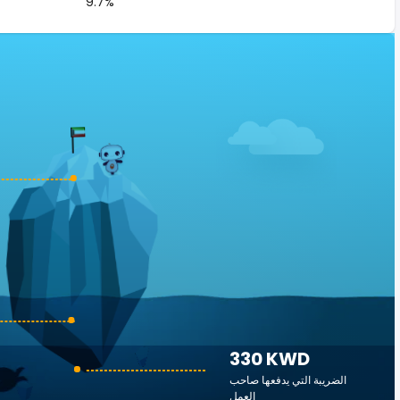
9.7%
330 KWD
الضريبة التي يدفعها صاحب
العمل