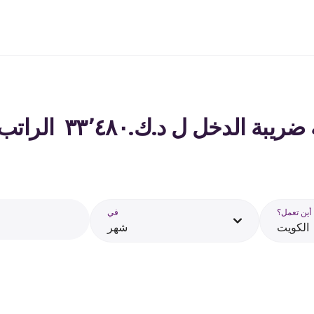
لدخل ل د.ك.‏٣٣٬٤٨٠ ‏ الراتب في الكويت - 2026
أين تعمل؟
في
الكويت
شهر