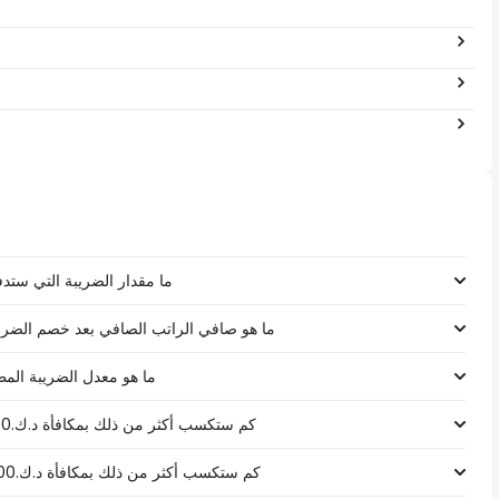
ما مقدار الضريبة التي ستدفعها على رات
ما هو صافي الراتب الصافي بعد خصم الضرائب لـ د.ك.‏٣٣٬٤٨٠ ‏ في 
ما هو معدل الضريبة المطبق على رات
كم ستكسب أكثر من ذلك بمكافأة د.ك.1000 على راتب د.ك.‏٣٣٬٤٨٠ ‏ في الكويت؟
كم ستكسب أكثر من ذلك بمكافأة د.ك.5000 على راتب د.ك.‏٣٣٬٤٨٠ ‏ في الكويت؟