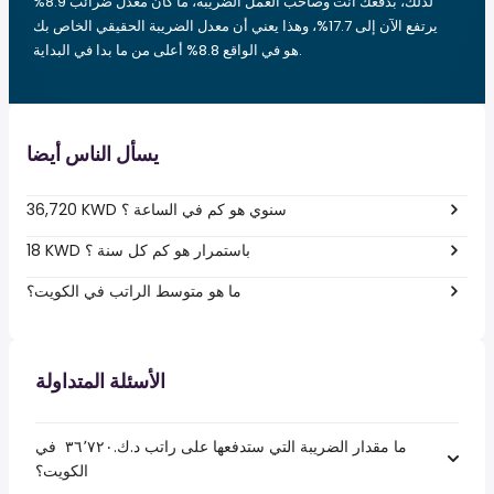
لذلك، بدفعك أنت وصاحب العمل الضريبة، ما كان معدل ضرائب 8.9%
يرتفع الآن إلى 17.7%، وهذا يعني أن معدل الضريبة الحقيقي الخاص بك
هو في الواقع 8.8% أعلى من ما بدا في البداية.
يسأل الناس أيضا
36,720 KWD سنوي هو كم في الساعة ؟
18 KWD باستمرار هو كم كل سنة ؟
ما هو متوسط الراتب في الكويت؟
الأسئلة المتداولة
ما مقدار الضريبة التي ستدفعها على راتب د.ك.‏٣٦٬٧٢٠ ‏ في
الكويت؟