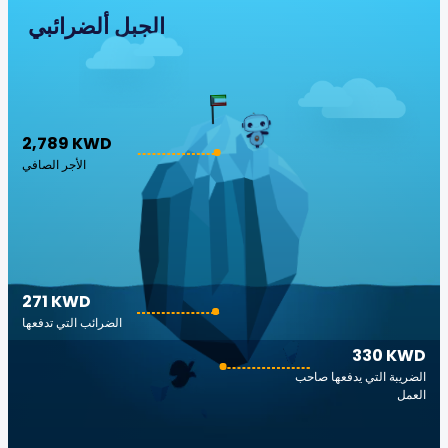
الجبل ألضرائبي
2,789 KWD
الأجر الصافي
271 KWD
الضرائب التي تدفعها
330 KWD
الضريبة التي يدفعها صاحب
العمل