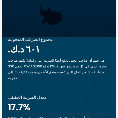
مجموع الضرائب المدفوعة
هل تعلم أن صاحب العمل يدفع أيضًا الضريبة على راتبك؟ يكلف صاحب
العمل 330 KWD لدفع 3,060 KWD. بعبارة أخرى، في كل مرة تنفق فيها
مبلغاً ‏١٠ د.ك.‏من المال الذي كسبته بشق الأنفس، يذهب ‏١٫٩٦ د.ك.‏ إلى
الحكومة.
معدل الضريبة الحقيقي
17.7
%