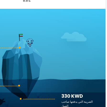
8.8%
330 KWD
الضريبة التي يدفعها صاحب
العمل