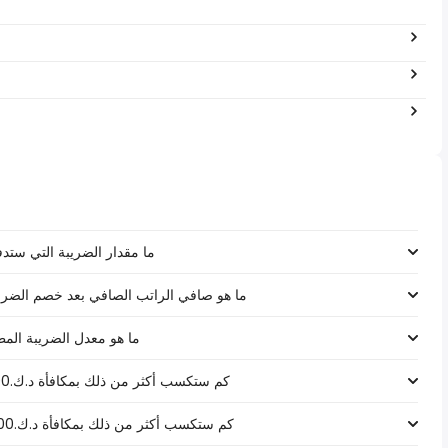
ما مقدار الضريبة التي ستدفعها على رات
ما هو صافي الراتب الصافي بعد خصم الضرائب لـ د.ك.‏٣٧٬٠٨٠ ‏ في 
ما هو معدل الضريبة المطبق على رات
كم ستكسب أكثر من ذلك بمكافأة د.ك.1000 على راتب د.ك.‏٣٧٬٠٨٠ ‏ في الكويت؟
كم ستكسب أكثر من ذلك بمكافأة د.ك.5000 على راتب د.ك.‏٣٧٬٠٨٠ ‏ في الكويت؟