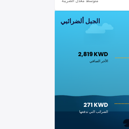
متوسط معدل الضريبة
الجبل ألضرائبي
2,819 KWD
الأجر الصافي
271 KWD
الضرائب التي تدفعها