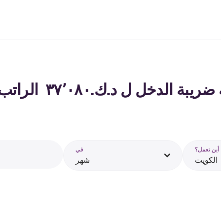
لدخل ل د.ك.‏٣٧٬٠٨٠ ‏ الراتب في الكويت - 2026
أين تعمل؟
في
الكويت
شهر