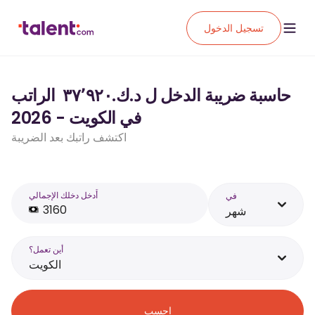
تسجيل الدخول
حاسبة ضريبة الدخل ل د.ك.‏٣٧٬٩٢٠ ‏ الراتب
في الكويت - 2026
اكتشف راتبك بعد الضريبة
أَدخل دخلك الإجمالي
في
شهر
أين تعمل؟
الكويت
احسب