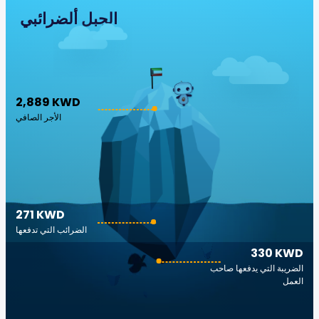
الجبل ألضرائبي
2,889 KWD
الأجر الصافي
271 KWD
الضرائب التي تدفعها
330 KWD
الضريبة التي يدفعها صاحب
العمل