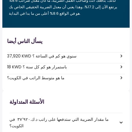
لذلك، بدفعك أنت وصاحب العمل الضريبة، ما كان معدل ضرائب 8.6%
يرتفع الآن إلى 17.2%، وهذا يعني أن معدل الضريبة الحقيقي الخاص بك
هو في الواقع 8.6% أعلى من ما بدا في البداية.
يسأل الناس أيضا
37,920 KWD سنوي هو كم في الساعة ؟
18 KWD باستمرار هو كم كل سنة ؟
ما هو متوسط الراتب في الكويت؟
الأسئلة المتداولة
ما مقدار الضريبة التي ستدفعها على راتب د.ك.‏٣٧٬٩٢٠ ‏ في
الكويت؟