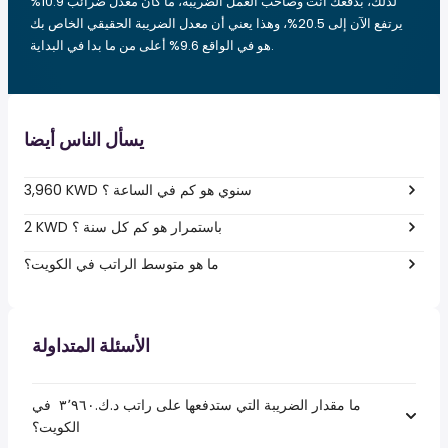
لذلك، بدفعك أنت وصاحب العمل الضريبة، ما كان معدل ضرائب 10.9%
يرتفع الآن إلى 20.5%، وهذا يعني أن معدل الضريبة الحقيقي الخاص بك
هو في الواقع 9.6% أعلى من ما بدا في البداية.
يسأل الناس أيضا
3,960 KWD سنوي هو كم في الساعة ؟
2 KWD باستمرار هو كم كل سنة ؟
ما هو متوسط الراتب في الكويت؟
الأسئلة المتداولة
ما مقدار الضريبة التي ستدفعها على راتب د.ك.‏٣٬٩٦٠ ‏ في
الكويت؟