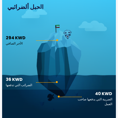
الجبل ألضرائبي
294 KWD
الأجر الصافي
36 KWD
الضرائب التي تدفعها
40 KWD
الضريبة التي يدفعها صاحب
العمل