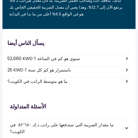
لذلك، بدفعك أنت وصاحب العمل الضريبة، ما كان معدل ضرائب 6.2%
يرتفع الآن إلى 12.7%، وهذا يعني أن معدل الضريبة الحقيقي الخاص بك
هو في الواقع 6.5% أعلى من ما بدا في البداية.
يسأل الناس أيضا
52,680 KWD سنوي هو كم في الساعة ؟
25 KWD باستمرار هو كم كل سنة ؟
ما هو متوسط الراتب في الكويت؟
الأسئلة المتداولة
ما مقدار الضريبة التي ستدفعها على راتب د.ك.‏٥٢٬٦٨٠ ‏ في
الكويت؟