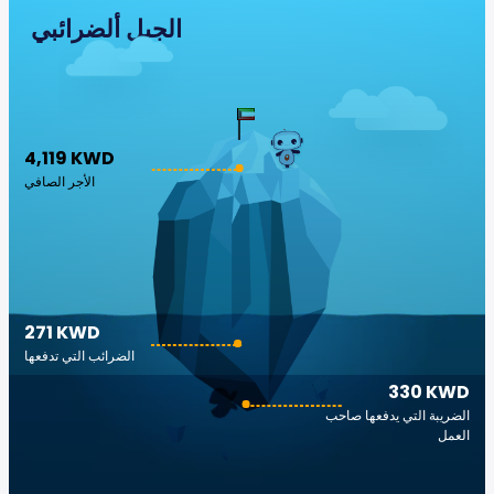
الجبل ألضرائبي
4,119 KWD
الأجر الصافي
271 KWD
الضرائب التي تدفعها
330 KWD
الضريبة التي يدفعها صاحب
العمل