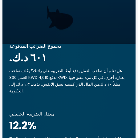
مجموع الضرائب المدفوعة
هل تعلم أن صاحب العمل يدفع أيضًا الضريبة على راتبك؟ يكلف صاحب
العمل 330 KWD لدفع 4,610 KWD. بعبارة أخرى، في كل مرة تنفق فيها
مبلغاً ‏١٠ د.ك.‏من المال الذي كسبته بشق الأنفس، يذهب ‏١٫٣ د.ك.‏ إلى
الحكومة.
معدل الضريبة الحقيقي
12.2
%