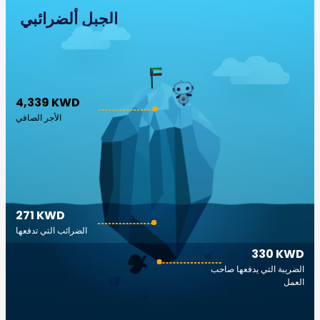
الجبل ألضرائبي
4,339 KWD
الأجر الصافي
271 KWD
الضرائب التي تدفعها
330 KWD
الضريبة التي يدفعها صاحب
العمل