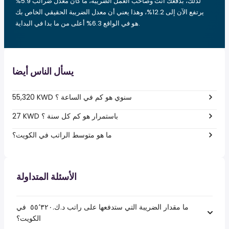
لذلك، بدفعك أنت وصاحب العمل الضريبة، ما كان معدل ضرائب 5.9%
يرتفع الآن إلى 12.2%، وهذا يعني أن معدل الضريبة الحقيقي الخاص بك
هو في الواقع 6.3% أعلى من ما بدا في البداية.
يسأل الناس أيضا
55,320 KWD سنوي هو كم في الساعة ؟
27 KWD باستمرار هو كم كل سنة ؟
ما هو متوسط الراتب في الكويت؟
الأسئلة المتداولة
ما مقدار الضريبة التي ستدفعها على راتب د.ك.‏٥٥٬٣٢٠ ‏ في
الكويت؟