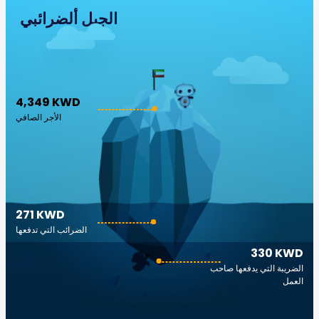
الجبل ألضرائبي
4,349 KWD
الأجر الصافي
271 KWD
الضرائب التي تدفعها
330 KWD
الضريبة التي يدفعها صاحب
العمل