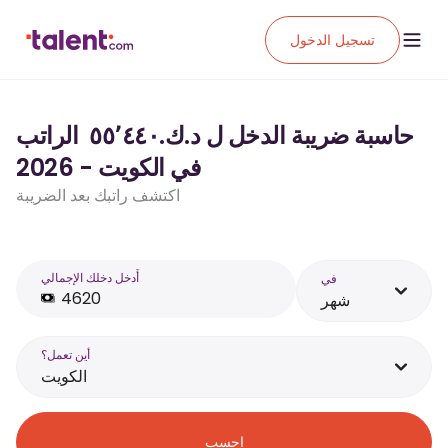
تسجيل الدخول
حاسبة ضريبة الدخل ل د.ك.‏٥٥٬٤٤٠ ‏ الراتب
في الكويت - 2026
اكتشف راتبك بعد الضريبة
أَدخل دخلك الإجمالي
في
شهر
أين تعمل؟
الكويت
احسب