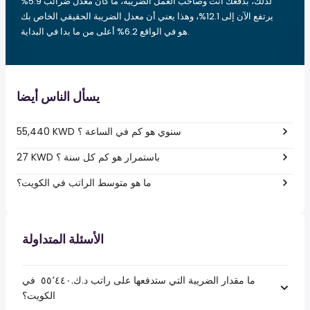
لذلك، بدفعك أنت وصاحب العمل الضريبة، ما كان معدل ضرائب 5.9%
يرتفع الآن إلى 12.1%، وهذا يعني أن معدل الضريبة الحقيقي الخاص بك
هو في الواقع 6.2% أعلى من ما بدا في البداية.
يسأل الناس أيضا
55,440 KWD سنوي هو كم في الساعة ؟
27 KWD باستمرار هو كم كل سنة ؟
ما هو متوسط الراتب في الكويت؟
الأسئلة المتداولة
ما مقدار الضريبة التي ستدفعها على راتب د.ك.‏٥٥٬٤٤٠ ‏ في
الكويت؟