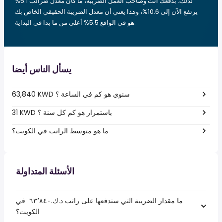
لذلك، بدفعك أنت وصاحب العمل الضريبة، ما كان معدل ضرائب 5.1%
يرتفع الآن إلى 10.6%، وهذا يعني أن معدل الضريبة الحقيقي الخاص بك
هو في الواقع 5.5% أعلى من ما بدا في البداية.
يسأل الناس أيضا
63,840 KWD سنوي هو كم في الساعة ؟
31 KWD باستمرار هو كم كل سنة ؟
ما هو متوسط الراتب في الكويت؟
الأسئلة المتداولة
ما مقدار الضريبة التي ستدفعها على راتب د.ك.‏٦٣٬٨٤٠ ‏ في
الكويت؟