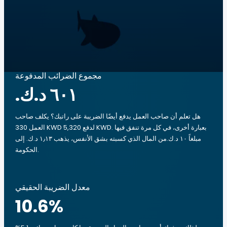
مجموع الضرائب المدفوعة
هل تعلم أن صاحب العمل يدفع أيضًا الضريبة على راتبك؟ يكلف صاحب
العمل 330 KWD لدفع 5,320 KWD. بعبارة أخرى، في كل مرة تنفق فيها
مبلغاً ‏١٠ د.ك.‏من المال الذي كسبته بشق الأنفس، يذهب ‏١٫١٣ د.ك.‏ إلى
الحكومة.
معدل الضريبة الحقيقي
10.6
%