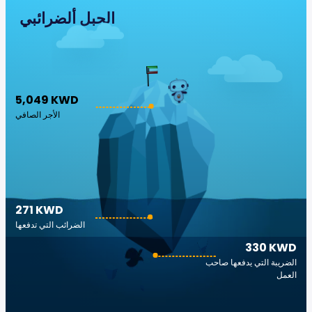
الجبل ألضرائبي
5,049 KWD
الأجر الصافي
271 KWD
الضرائب التي تدفعها
330 KWD
الضريبة التي يدفعها صاحب
العمل