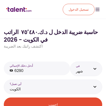
تسجيل الدخول
حاسبة ضريبة الدخل ل د.ك.‏٧٥٬٤٨٠ ‏ الراتب
في الكويت - 2026
اكتشف راتبك بعد الضريبة
أَدخل دخلك الإجمالي
في
شهر
أين تعمل؟
الكويت
احسب