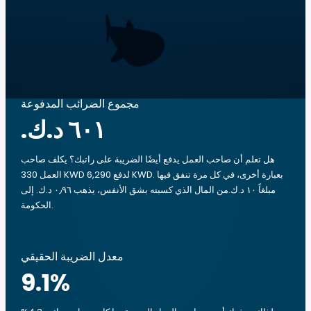
مجموع الضرائب المدفوعة
هل تعلم أن صاحب العمل يدفع أيضًا الضريبة على راتبك؟ يكلف صاحب
العمل 330 KWD لدفع 6,290 KWD. بعبارة أخرى، في كل مرة تنفق فيها
مبلغاً ‏١٠ د.ك.‏من المال الذي كسبته بشق الأنفس، يذهب ‏٠٫٩٦ د.ك.‏ إلى
الحكومة.
معدل الضريبة الحقيقي
9.1
%