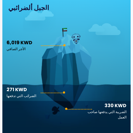
الجبل ألضرائبي
6,019 KWD
الأجر الصافي
271 KWD
الضرائب التي تدفعها
330 KWD
الضريبة التي يدفعها صاحب
العمل