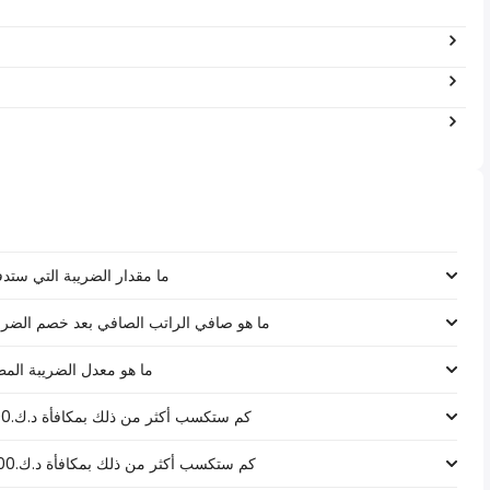
ما مقدار الضريبة التي ستدفعها على رات
ما هو صافي الراتب الصافي بعد خصم الضرائب لـ د.ك.‏٧٥٬٦٠٠ ‏ في 
ما هو معدل الضريبة المطبق على رات
كم ستكسب أكثر من ذلك بمكافأة د.ك.1000 على راتب د.ك.‏٧٥٬٦٠٠ ‏ في الكويت؟
كم ستكسب أكثر من ذلك بمكافأة د.ك.5000 على راتب د.ك.‏٧٥٬٦٠٠ ‏ في الكويت؟