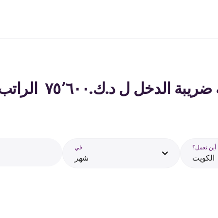
لدخل ل د.ك.‏٧٥٬٦٠٠ ‏ الراتب في الكويت - 2026
أين تعمل؟
في
الكويت
شهر