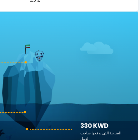
4.3%
330 KWD
الضريبة التي يدفعها صاحب
العمل