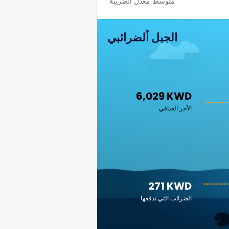
متوسط معدل الضريبة
الجبل ألضرائبي
6,029 KWD
الأجر الصافي
271 KWD
الضرائب التي تدفعها