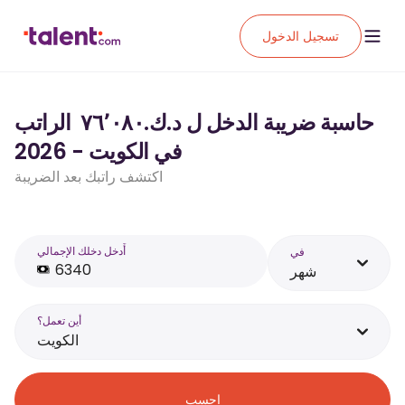
تسجيل الدخول
حاسبة ضريبة الدخل ل د.ك.‏٧٦٬٠٨٠ ‏ الراتب
في الكويت - 2026
اكتشف راتبك بعد الضريبة
أَدخل دخلك الإجمالي
في
شهر
أين تعمل؟
الكويت
احسب