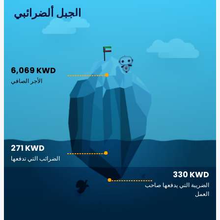
الجبل ألضرائبي
6,069 KWD
الأجر الصافي
271 KWD
الضرائب التي تدفعها
330 KWD
الضريبة التي يدفعها صاحب
العمل