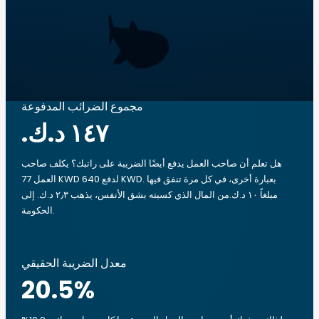
مجموع الضرائب المدفوعة
هل تعلم أن صاحب العمل يدفع أيضًا الضريبة على راتبك؟ يكلف صاحب
العمل 77 KWD لدفع 640 KWD. بعبارة أخرى، في كل مرة تنفق فيها
مبلغاً ‏١٠ د.ك.‏من المال الذي كسبته بشق الأنفس، يذهب ‏٢٫٣ د.ك.‏ إلى
الحكومة.
معدل الضريبة الحقيقي
20.5
%