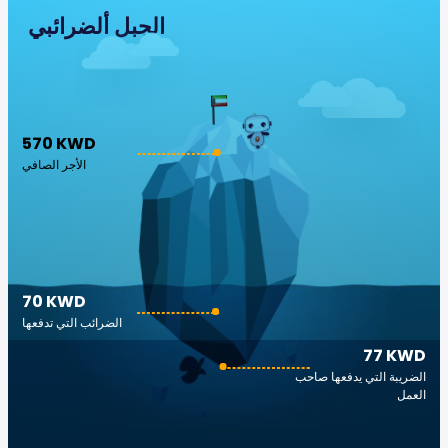
الجبل ألضرائبي
570 KWD
الأجر الصافي
70 KWD
الضرائب التي تدفعها
77 KWD
الضريبة التي يدفعها صاحب
العمل