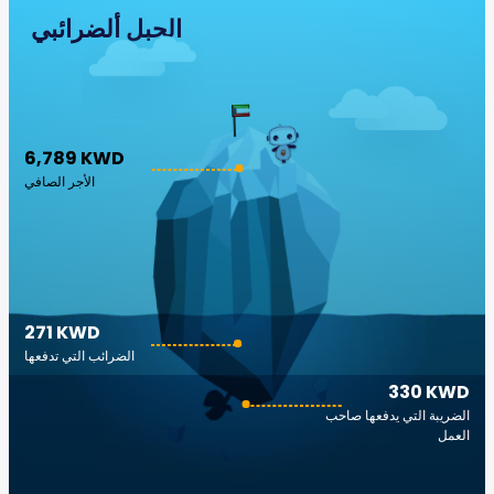
الجبل ألضرائبي
6,789 KWD
الأجر الصافي
271 KWD
الضرائب التي تدفعها
330 KWD
الضريبة التي يدفعها صاحب
العمل