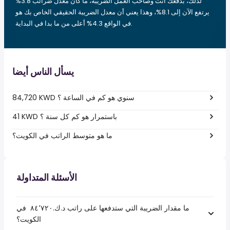
لذلك، بدفعك أنت وصاحب العمل الضريبة، ما كان معدل ضرائب 3.8%
يرتفع الآن إلى 8.1%، وهذا يعني أن معدل الضريبة الحقيقي الخاص بك هو
في الواقع 4.3% أعلى من ما بدا في البداية.
يسأل الناس أيضا
84,720 KWD سنوي هو كم في الساعة ؟
41 KWD باستمرار هو كم كل سنة ؟
ما هو متوسط الراتب في الكويت؟
الأسئلة المتداولة
ما مقدار الضريبة التي ستدفعها على راتب د.ك.‏٨٤٬٧٢٠ ‏ في
الكويت؟