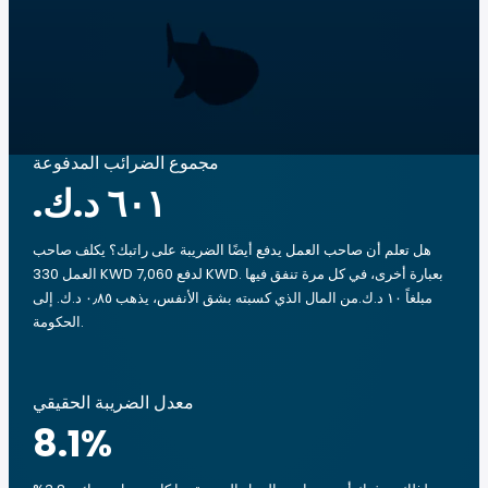
مجموع الضرائب المدفوعة
هل تعلم أن صاحب العمل يدفع أيضًا الضريبة على راتبك؟ يكلف صاحب
العمل 330 KWD لدفع 7,060 KWD. بعبارة أخرى، في كل مرة تنفق فيها
مبلغاً ‏١٠ د.ك.‏من المال الذي كسبته بشق الأنفس، يذهب ‏٠٫٨٥ د.ك.‏ إلى
الحكومة.
معدل الضريبة الحقيقي
8.1
%