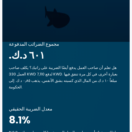
مجموع الضرائب المدفوعة
هل تعلم أن صاحب العمل يدفع أيضًا الضريبة على راتبك؟ يكلف صاحب
العمل 330 KWD لدفع 7,110 KWD. بعبارة أخرى، في كل مرة تنفق فيها
مبلغاً ‏١٠ د.ك.‏من المال الذي كسبته بشق الأنفس، يذهب ‏٠٫٨٥ د.ك.‏ إلى
الحكومة.
معدل الضريبة الحقيقي
8.1
%