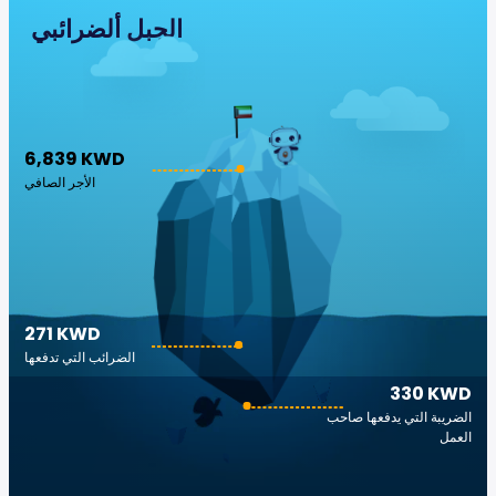
الجبل ألضرائبي
6,839 KWD
الأجر الصافي
271 KWD
الضرائب التي تدفعها
330 KWD
الضريبة التي يدفعها صاحب
العمل