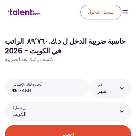
تسجيل الدخول
حاسبة ضريبة الدخل ل د.ك.‏٨٩٬٧٦٠ ‏ الراتب
في الكويت - 2026
اكتشف راتبك بعد الضريبة
أَدخل دخلك الإجمالي
في
شهر
أين تعمل؟
الكويت
احسب