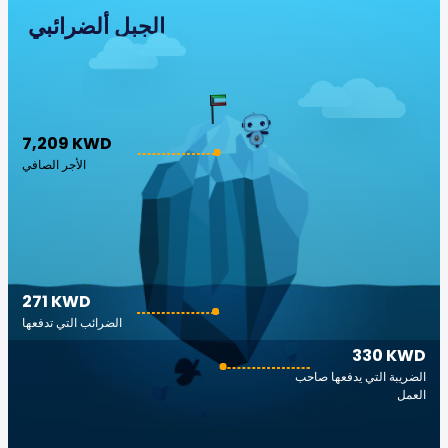
الجبل ألضرائبي
7,209 KWD
الأجر الصافي
271 KWD
الضرائب التي تدفعها
330 KWD
الضريبة التي يدفعها صاحب
العمل