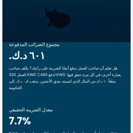
مجموع الضرائب المدفوعة
هل تعلم أن صاحب العمل يدفع أيضًا الضريبة على راتبك؟ يكلف صاحب
العمل 330 KWD لدفع 7,480 KWD. بعبارة أخرى، في كل مرة تنفق فيها
مبلغاً ‏١٠ د.ك.‏من المال الذي كسبته بشق الأنفس، يذهب ‏٠٫٨ د.ك.‏ إلى
الحكومة.
معدل الضريبة الحقيقي
7.7
%