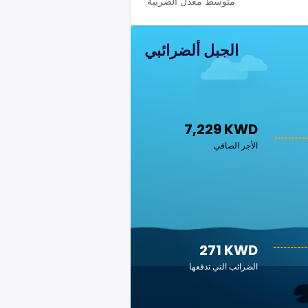
متوسط معدل الضريبة
الجبل ألضرائبي
7,229 KWD
الأجر الصافي
271 KWD
الضرائب التي تدفعها