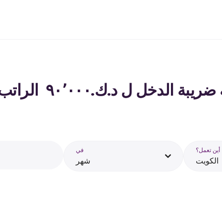
لدخل ل د.ك.‏٩٠٬٠٠٠ ‏ الراتب في الكويت - 2026
أين تعمل؟
في
الكويت
شهر