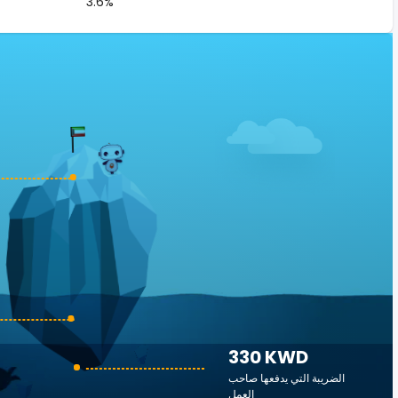
3.6%
330 KWD
الضريبة التي يدفعها صاحب
العمل