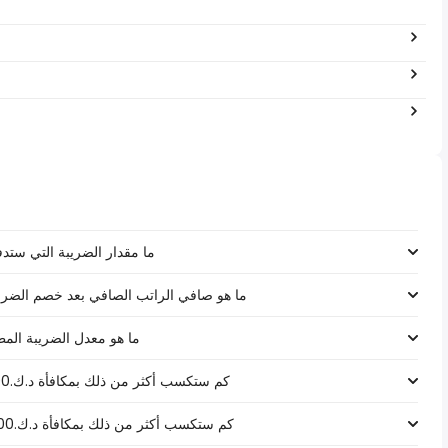
ما مقدار الضريبة التي ستدفعها على رات
ما هو صافي الراتب الصافي بعد خصم الضرائب لـ د.ك.‏٩٠٬٠٠٠ ‏ في 
ما هو معدل الضريبة المطبق على رات
كم ستكسب أكثر من ذلك بمكافأة د.ك.1000 على راتب د.ك.‏٩٠٬٠٠٠ ‏ في الكويت؟
كم ستكسب أكثر من ذلك بمكافأة د.ك.5000 على راتب د.ك.‏٩٠٬٠٠٠ ‏ في الكويت؟