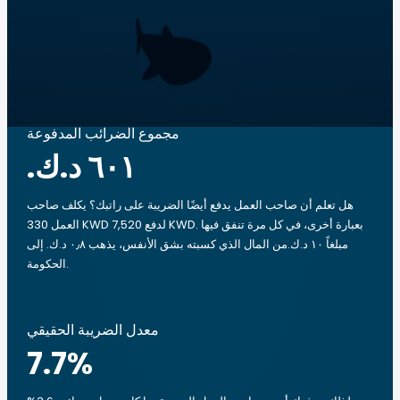
مجموع الضرائب المدفوعة
هل تعلم أن صاحب العمل يدفع أيضًا الضريبة على راتبك؟ يكلف صاحب
العمل 330 KWD لدفع 7,520 KWD. بعبارة أخرى، في كل مرة تنفق فيها
مبلغاً ‏١٠ د.ك.‏من المال الذي كسبته بشق الأنفس، يذهب ‏٠٫٨ د.ك.‏ إلى
الحكومة.
معدل الضريبة الحقيقي
7.7
%