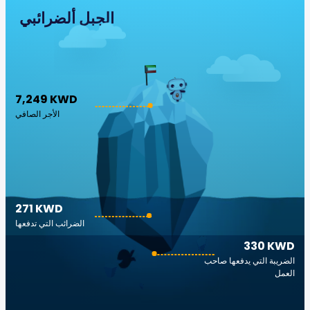
الجبل ألضرائبي
7,249 KWD
الأجر الصافي
271 KWD
الضرائب التي تدفعها
330 KWD
الضريبة التي يدفعها صاحب
العمل