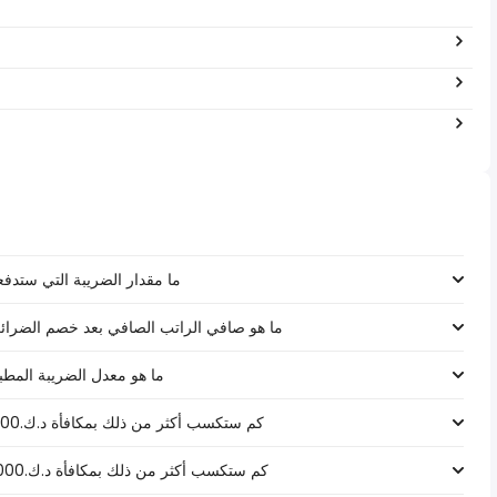
ما مقدار الضريبة التي ستدفعها على راتب د
ما هو صافي الراتب الصافي بعد خصم الضرائب لـ د.ك.‏١٠٠٬٩٢٠ ‏ في ال
ما هو معدل الضريبة المطبق على راتب د
كم ستكسب أكثر من ذلك بمكافأة د.ك.1000 على راتب د.ك.‏١٠٠٬٩٢٠ ‏ في الكويت؟
كم ستكسب أكثر من ذلك بمكافأة د.ك.5000 على راتب د.ك.‏١٠٠٬٩٢٠ ‏ في الكويت؟