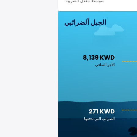
متوسط معدل الضريبة
الجبل ألضرائبي
8,139 KWD
الأجر الصافي
271 KWD
الضرائب التي تدفعها