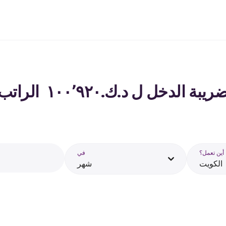
ل ل د.ك.‏١٠٠٬٩٢٠ ‏ الراتب في الكويت - 2026
أين تعمل؟
في
الكويت
شهر