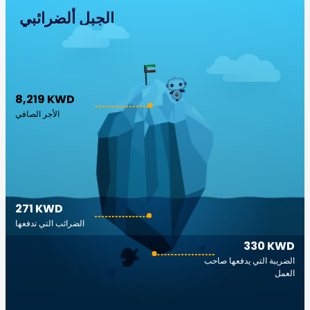
الجبل ألضرائبي
8,219 KWD
الأجر الصافي
271 KWD
الضرائب التي تدفعها
330 KWD
الضريبة التي يدفعها صاحب
العمل