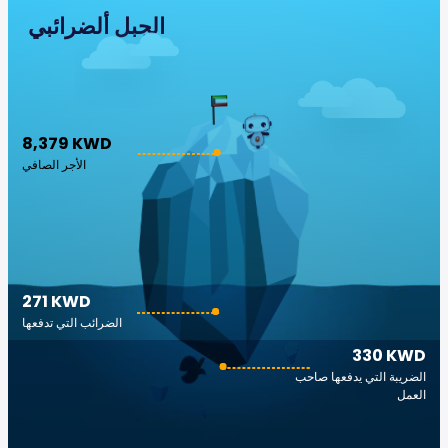
الجبل ألضرائبي
8,379 KWD
الأجر الصافي
271 KWD
الضرائب التي تدفعها
330 KWD
الضريبة التي يدفعها صاحب
العمل