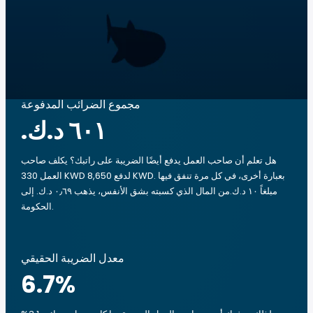
مجموع الضرائب المدفوعة
هل تعلم أن صاحب العمل يدفع أيضًا الضريبة على راتبك؟ يكلف صاحب
العمل 330 KWD لدفع 8,650 KWD. بعبارة أخرى، في كل مرة تنفق فيها
مبلغاً ‏١٠ د.ك.‏من المال الذي كسبته بشق الأنفس، يذهب ‏٠٫٦٩ د.ك.‏ إلى
الحكومة.
معدل الضريبة الحقيقي
6.7
%