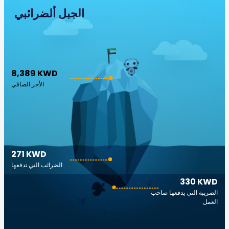
الجبل ألضرائبي
8,389 KWD
الأجر الصافي
271 KWD
الضرائب التي تدفعها
330 KWD
الضريبة التي يدفعها صاحب
العمل