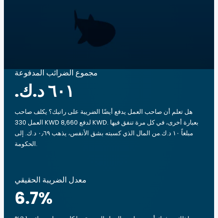
مجموع الضرائب المدفوعة
هل تعلم أن صاحب العمل يدفع أيضًا الضريبة على راتبك؟ يكلف صاحب
العمل 330 KWD لدفع 8,660 KWD. بعبارة أخرى، في كل مرة تنفق فيها
مبلغاً ‏١٠ د.ك.‏من المال الذي كسبته بشق الأنفس، يذهب ‏٠٫٦٩ د.ك.‏ إلى
الحكومة.
معدل الضريبة الحقيقي
6.7
%