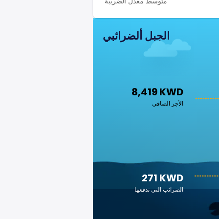
متوسط معدل الضريبة
الجبل ألضرائبي
8,419 KWD
الأجر الصافي
271 KWD
الضرائب التي تدفعها