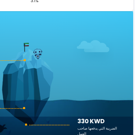
3.1%
330 KWD
الضريبة التي يدفعها صاحب
العمل