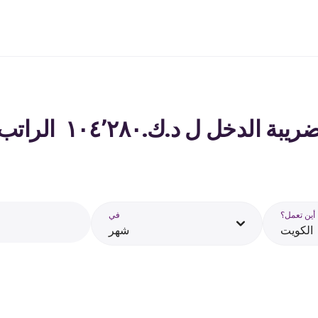
ل ل د.ك.‏١٠٤٬٢٨٠ ‏ الراتب في الكويت - 2026
أين تعمل؟
في
الكويت
شهر