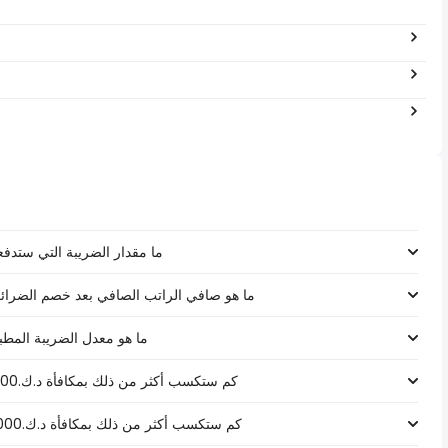
ما مقدار الضريبة التي ستدفعها على راتب د
ما هو صافي الراتب الصافي بعد خصم الضرائب لـ د.ك.‏١٠٤٬٢٨٠ ‏ في ال
ما هو معدل الضريبة المطبق على راتب د
كم ستكسب أكثر من ذلك بمكافأة د.ك.1000 على راتب د.ك.‏١٠٤٬٢٨٠ ‏ في الكويت؟
كم ستكسب أكثر من ذلك بمكافأة د.ك.5000 على راتب د.ك.‏١٠٤٬٢٨٠ ‏ في الكويت؟