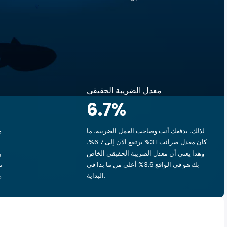
معدل الضريبة الحقيقي
6.7
%
لذلك، بدفعك أنت وصاحب العمل الضريبة، ما
ه
كان معدل ضرائب 3.1% يرتفع الآن إلى 6.7%،
وهذا يعني أن معدل الضريبة الحقيقي الخاص
بك هو في الواقع 3.6% أعلى من ما بدا في
البداية.
بشق الأنفس، يذهب ‏٠٫٦٩ د.ك.‏ إلى الحكومة.