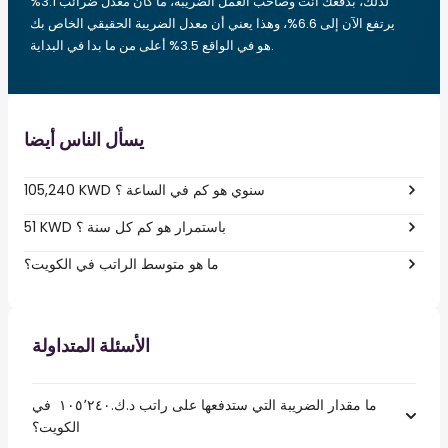
لذلك، بدفعك أنت وصاحب العمل الضريبة، ما كان معدل ضرائب 3.1%
يرتفع الآن إلى 6.6%، وهذا يعني أن معدل الضريبة الحقيقي الخاص بك
هو في الواقع 3.5% أعلى من ما بدا في البداية.
يسأل الناس أيضا
105,240 KWD سنوي هو كم في الساعة ؟
51 KWD باستمرار هو كم كل سنة ؟
ما هو متوسط الراتب في الكويت؟
الأسئلة المتداولة
ما مقدار الضريبة التي ستدفعها على راتب د.ك.‏١٠٥٬٢٤٠ ‏ في
الكويت؟