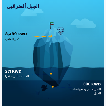
الجبل ألضرائبي
8,499 KWD
الأجر الصافي
271 KWD
الضرائب التي تدفعها
330 KWD
الضريبة التي يدفعها صاحب
العمل