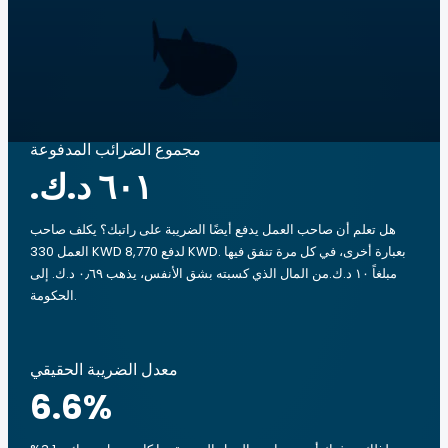
مجموع الضرائب المدفوعة
هل تعلم أن صاحب العمل يدفع أيضًا الضريبة على راتبك؟ يكلف صاحب
العمل 330 KWD لدفع 8,770 KWD. بعبارة أخرى، في كل مرة تنفق فيها
مبلغاً ‏١٠ د.ك.‏من المال الذي كسبته بشق الأنفس، يذهب ‏٠٫٦٩ د.ك.‏ إلى
الحكومة.
معدل الضريبة الحقيقي
6.6
%