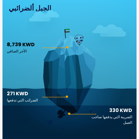
الجبل ألضرائبي
8,739 KWD
الأجر الصافي
271 KWD
الضرائب التي تدفعها
330 KWD
الضريبة التي يدفعها صاحب
العمل