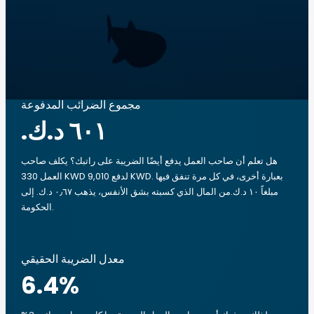
مجموع الضرائب المدفوعة
هل تعلم أن صاحب العمل يدفع أيضًا الضريبة على راتبك؟ يكلف صاحب
العمل 330 KWD لدفع 9,010 KWD. بعبارة أخرى، في كل مرة تنفق فيها
مبلغاً ‏١٠ د.ك.‏من المال الذي كسبته بشق الأنفس، يذهب ‏٠٫٦٧ د.ك.‏ إلى
الحكومة.
معدل الضريبة الحقيقي
6.4
%