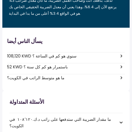
لذلك، بدفعك أنت وصاحب العمل الضريبة، ما كان معدل ضرائب 3%
يرتفع الآن إلى 6.4%، وهذا يعني أن معدل الضريبة الحقيقي الخاص بك
هو في الواقع 3.4% أعلى من ما بدا في البداية.
يسأل الناس أيضا
108,120 KWD سنوي هو كم في الساعة ؟
52 KWD باستمرار هو كم كل سنة ؟
ما هو متوسط الراتب في الكويت؟
الأسئلة المتداولة
ما مقدار الضريبة التي ستدفعها على راتب د.ك.‏١٠٨٬١٢٠ ‏ في
الكويت؟