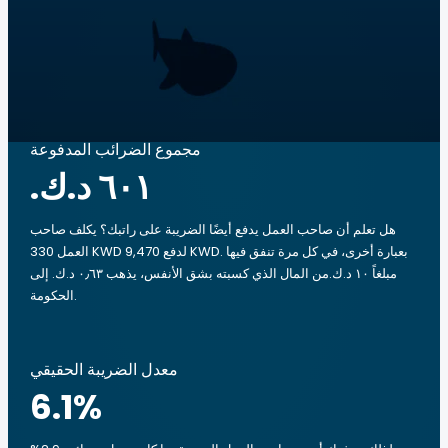
مجموع الضرائب المدفوعة
هل تعلم أن صاحب العمل يدفع أيضًا الضريبة على راتبك؟ يكلف صاحب
العمل 330 KWD لدفع 9,470 KWD. بعبارة أخرى، في كل مرة تنفق فيها
مبلغاً ‏١٠ د.ك.‏من المال الذي كسبته بشق الأنفس، يذهب ‏٠٫٦٣ د.ك.‏ إلى
الحكومة.
معدل الضريبة الحقيقي
6.1
%