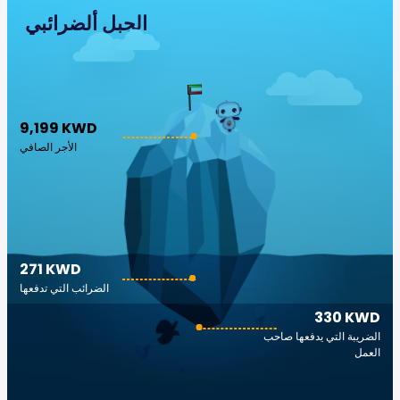
الجبل ألضرائبي
9,199 KWD
الأجر الصافي
271 KWD
الضرائب التي تدفعها
330 KWD
الضريبة التي يدفعها صاحب
العمل