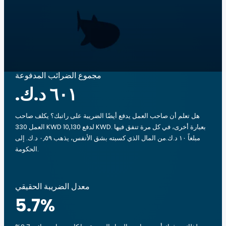
مجموع الضرائب المدفوعة
هل تعلم أن صاحب العمل يدفع أيضًا الضريبة على راتبك؟ يكلف صاحب
العمل 330 KWD لدفع 10,130 KWD. بعبارة أخرى، في كل مرة تنفق فيها
مبلغاً ‏١٠ د.ك.‏من المال الذي كسبته بشق الأنفس، يذهب ‏٠٫٥٩ د.ك.‏ إلى
الحكومة.
معدل الضريبة الحقيقي
5.7
%