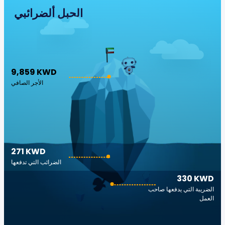
الجبل ألضرائبي
9,859 KWD
الأجر الصافي
271 KWD
الضرائب التي تدفعها
330 KWD
الضريبة التي يدفعها صاحب
العمل