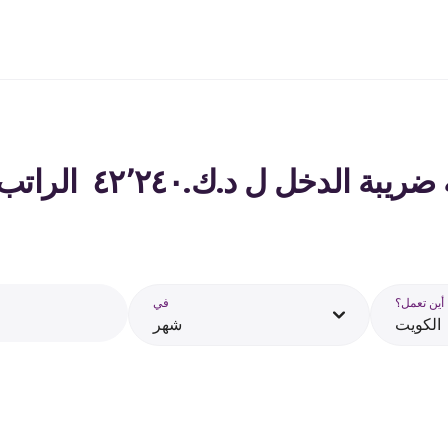
لدخل ل د.ك.‏٤٢٬٢٤٠ ‏ الراتب في الكويت - 2026
أين تعمل؟
في
الكويت
شهر