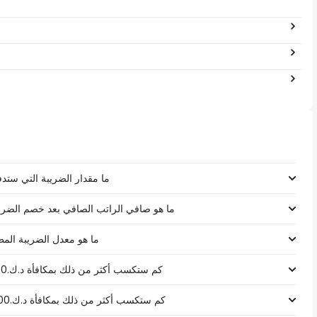
ما مقدار الضريبة التي ستدفعها على رات
ما هو صافي الراتب الصافي بعد خصم الضرائب لـ د.ك.‏٤٢٬٢٤٠ ‏ في 
ما هو معدل الضريبة المطبق على رات
كم ستكسب أكثر من ذلك بمكافأة د.ك.1000 على راتب د.ك.‏٤٢٬٢٤٠ ‏ في الكويت؟
كم ستكسب أكثر من ذلك بمكافأة د.ك.5000 على راتب د.ك.‏٤٢٬٢٤٠ ‏ في الكويت؟