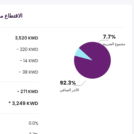
الاقتطاع من الراتب
7.7%
3,520 KWD
مجموع الضريبة
- 220 KWD
- 14 KWD
- 38 KWD
92.3%
الأجر الصافي
- 271 KWD
* 3,249 KWD
0.0%