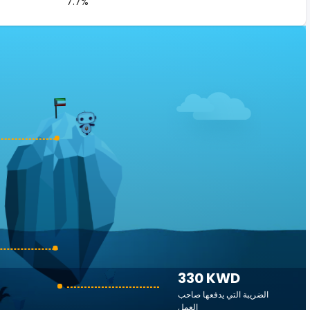
7.7%
330 KWD
الضريبة التي يدفعها صاحب
العمل