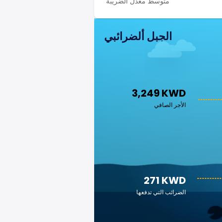
متوسط معدل الضريبة
الجبل ألضرائبي
3,249 KWD
الأجر الصافي
271 KWD
الضرائب التي تدفعها