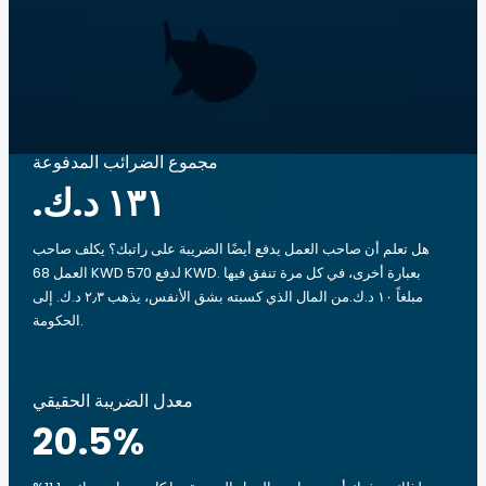
مجموع الضرائب المدفوعة
هل تعلم أن صاحب العمل يدفع أيضًا الضريبة على راتبك؟ يكلف صاحب
العمل 68 KWD لدفع 570 KWD. بعبارة أخرى، في كل مرة تنفق فيها
مبلغاً ‏١٠ د.ك.‏من المال الذي كسبته بشق الأنفس، يذهب ‏٢٫٣ د.ك.‏ إلى
الحكومة.
معدل الضريبة الحقيقي
20.5
%