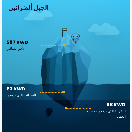
الجبل ألضرائبي
507 KWD
الأجر الصافي
63 KWD
الضرائب التي تدفعها
68 KWD
الضريبة التي يدفعها صاحب
العمل