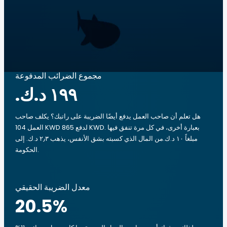
مجموع الضرائب المدفوعة
هل تعلم أن صاحب العمل يدفع أيضًا الضريبة على راتبك؟ يكلف صاحب
العمل 104 KWD لدفع 865 KWD. بعبارة أخرى، في كل مرة تنفق فيها
مبلغاً ‏١٠ د.ك.‏من المال الذي كسبته بشق الأنفس، يذهب ‏٢٫٣ د.ك.‏ إلى
الحكومة.
معدل الضريبة الحقيقي
20.5
%