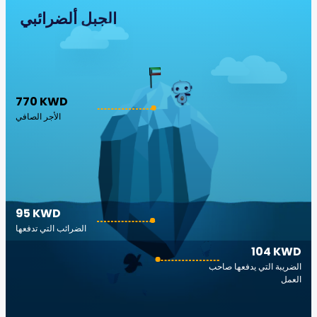
الجبل ألضرائبي
770 KWD
الأجر الصافي
95 KWD
الضرائب التي تدفعها
104 KWD
الضريبة التي يدفعها صاحب
العمل