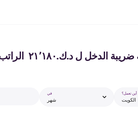
لدخل ل د.ك.‏٢١٬١٨٠ ‏ الراتب في الكويت - 2026
أين تعمل؟
في
الكويت
شهر