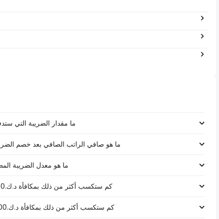
ما مقدار الضريبة التي ستدفعها على رات
ما هو صافي الراتب الصافي بعد خصم الضرائب لـ د.ك.‏٢١٬١٨٠ ‏ في 
ما هو معدل الضريبة المطبق على رات
كم ستكسب أكثر من ذلك بمكافأة د.ك.1000 على راتب د.ك.‏٢١٬١٨٠ ‏ في الكويت؟
كم ستكسب أكثر من ذلك بمكافأة د.ك.5000 على راتب د.ك.‏٢١٬١٨٠ ‏ في الكويت؟