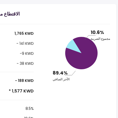
الاقتطاع من الراتب
10.6%
1,765 KWD
مجموع الضريبة
- 141 KWD
-9 KWD
- 38 KWD
89.4%
الأجر الصافي
- 188 KWD
* 1,577 KWD
8.5%