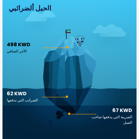
الجبل ألضرائبي
498 KWD
الأجر الصافي
62 KWD
الضرائب التي تدفعها
67 KWD
الضريبة التي يدفعها صاحب
العمل