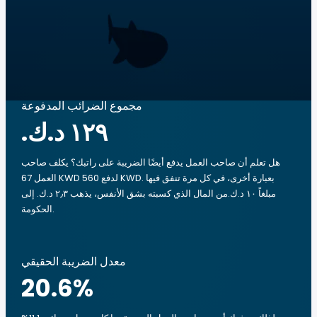
مجموع الضرائب المدفوعة
هل تعلم أن صاحب العمل يدفع أيضًا الضريبة على راتبك؟ يكلف صاحب
العمل 67 KWD لدفع 560 KWD. بعبارة أخرى، في كل مرة تنفق فيها
مبلغاً ‏١٠ د.ك.‏من المال الذي كسبته بشق الأنفس، يذهب ‏٢٫٣ د.ك.‏ إلى
الحكومة.
معدل الضريبة الحقيقي
20.6
%